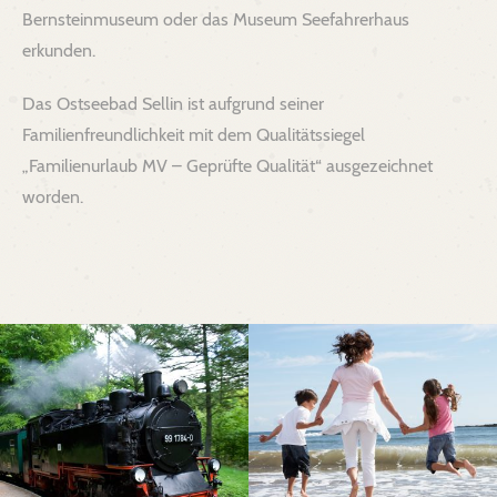
Bernsteinmuseum oder das Museum Seefahrerhaus
erkunden.
Das Ostseebad Sellin ist aufgrund seiner
Familienfreundlichkeit mit dem Qualitätssiegel
„Familienurlaub MV – Geprüfte Qualität“ ausgezeichnet
worden.